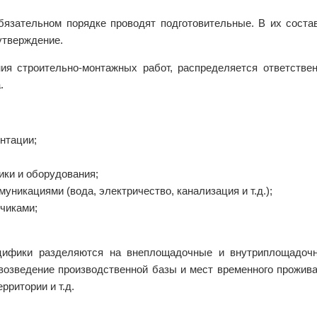
язательном порядке проводят подготовительные. В их состав
утверждение.
ния строительно-монтажных работ, распределяется ответстве
.
нтации;
ики и оборудования;
икациями (вода, электричество, канализация и т.д.);
чиками;
цифики разделяются на внеплощадочные и внутриплощадочн
 возведение производственной базы и мест временного прожив
рритории и т.д.