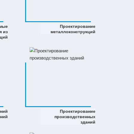
мые
Проектирование
я из
металлоконструкций
кций
аний
Проектирование
ений
производственных
зданий