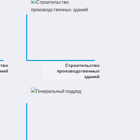
ство
Строительство
аний
производственных
зданий