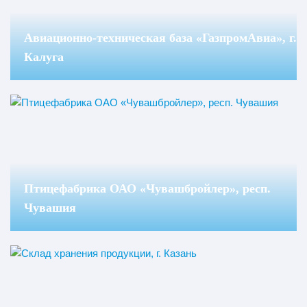
Авиационно-техническая база «ГазпромАвиа», г.
Калуга
Птицефабрика ОАО «Чувашбройлер», респ.
Чувашия