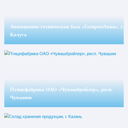
Авиационно-техническая база «ГазпромАвиа», г.
Калуга
Птицефабрика ОАО «Чувашбройлер», респ.
Чувашия