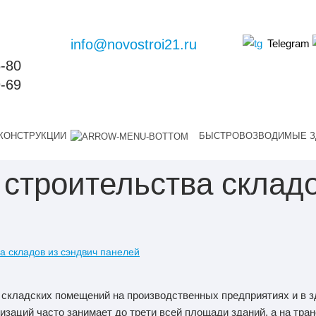
info@novostroi21.ru
Telegram
6-80
9-69
КОНСТРУКЦИИ
БЫСТРОВОЗВОДИМЫЕ З
строительства складо
а складов из сэндвич панелей
 складских помещений на производственных предприятиях и в з
низаций часто занимает до трети всей площади зданий, а на тра