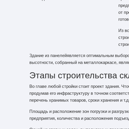
пред
от п
гото
Из в
стро
стро
Здание из панелейявляется оптимальным выборо
высотности, собранный на металлокаркасе, явля
Этапы строительства с
Во главе любой стройки стоит проект здания. Чт
продумав его инфраструктуру в точном соответс
перечень хранимых товаров, сроки хранения и т.д
Площадь и расположение зон погрузки и разгруз
предприятия, количества и расположения подъезд