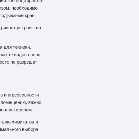
ния. Он подбирается
разом, необходимо
оподъемный кран.
тривает устройство
я для техники,
евых складов очень
осто не разрешат
в и агрессивности
к помещению, важно
нополистиролом.
ствию химикатов и
тимального выбора