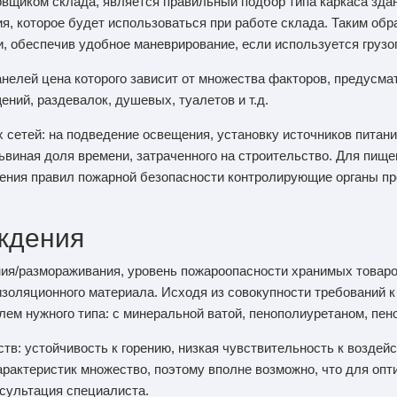
вщиком склада, является правильный подбор типа каркаса зда
ия, которое будет использоваться при работе склада. Таким об
, обеспечив удобное маневрирование, если используется груз
анелей цена которого зависит от множества факторов, предусма
ний, раздевалок, душевых, туалетов и т.д.
сетей: на подведение освещения, установку источников питани
ьвиная доля времени, затраченного на строительство. Для пищ
ения правил пожарной безопасности контролирующие органы пр
ждения
я/размораживания, уровень пожароопасности хранимых товаро
 изоляционного материала. Исходя из совокупности требований 
лем нужного типа: с минеральной ватой, пенополиуретаном, пе
в: устойчивость к горению, низкая чувствительность к воздей
арактеристик множество, поэтому вполне возможно, что для оп
сультация специалиста.