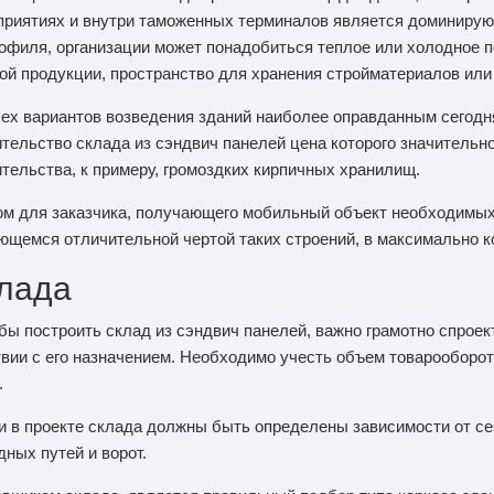
приятиях и внутри таможенных терминалов является доминирую
рофиля, организации может понадобиться теплое или холодное 
вой продукции, пространство для хранения стройматериалов ил
сех вариантов возведения зданий наиболее оправданным сегодн
ительство склада из сэндвич панелей цена которого значительн
ительства, к примеру, громоздких кирпичных хранилищ.
м для заказчика, получающего мобильный объект необходимых
ющемся отличительной чертой таких строений, в максимально ко
клада
обы построить склад из сэндвич панелей, важно грамотно спроек
твии с его назначением. Необходимо учесть объем товарооборо
.
ки в проекте склада должны быть определены зависимости от се
ных путей и ворот.