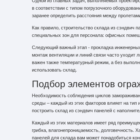
Одной из главных задач, выполняемых проектиро
в соответствии с типом погрузочного оборудован
заранее определить расстояния между пролетами
Как правило, строительство склада из сэндвич п
специальных зон для персонала: офисных помеще
Следующий важный этап - прокладка инженерных 
монтаж вентиляции и линий связи часто уходит л
важен также температурный режим, а без выполн
использовать склад.
Подбор элементов огра
Необходимость соблюдения циклов замораживани
среды – каждый из этих факторов влияет на тип
построить склад из сэндвич панелей с наполните
Каждый из этих материалов имеет ряд преимущест
грибка, влагонепроницаемость, долговечность. Х
панелей для склада вам может понадобиться кон