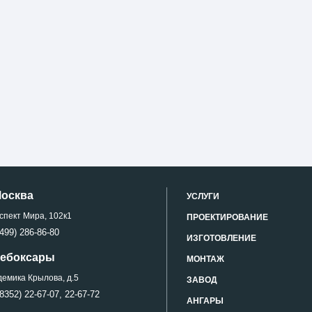
Москва
УСЛУГИ
спект Мира, 102к1
ПРОЕКТИРОВАНИЕ
499) 286-86-80
ИЗГОТОВЛЕНИЕ
 Чебоксары
МОНТАЖ
демика Крылова, д.5
ЗАВОД
8352) 22-67-07,
22-67-72
АНГАРЫ