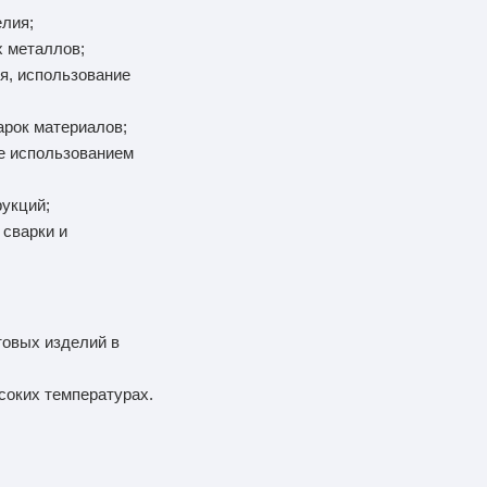
лия;
х металлов;
я, использование
арок материалов;
же использованием
рукций;
 сварки и
товых изделий в
соких температурах.