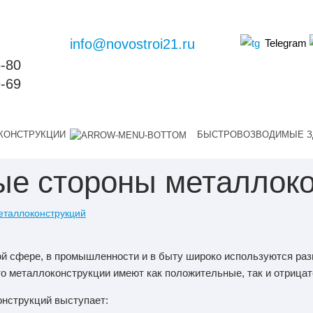
info@novostroi21.ru
Telegram
6-80
9-69
КОНСТРУКЦИИ
БЫСТРОВОЗВОДИМЫЕ З
ые стороны металлоко
еталлоконструкций
ой сфере, в промышленности и в быту широко используются ра
то металлоконструкции имеют как положительные, так и отрица
онструкций выступает: