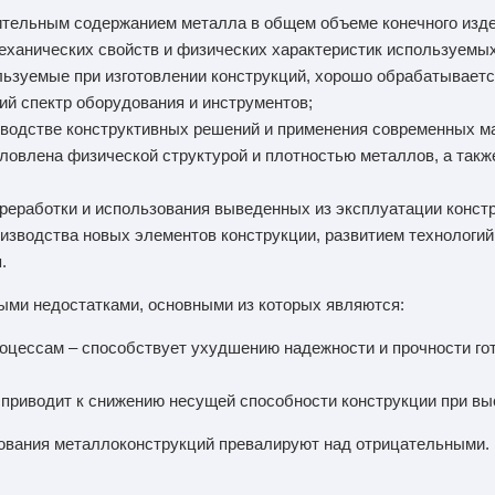
ительным содержанием металла в общем объеме конечного изде
механических свойств и физических характеристик используемы
льзуемые при изготовлении конструкций, хорошо обрабатываетс
ий спектр оборудования и инструментов;
зводстве конструктивных решений и применения современных м
словлена физической структурой и плотностью металлов, а так
ереработки и использования выведенных из эксплуатации конст
изводства новых элементов конструкции, развитием технологий
.
ыми недостатками, основными из которых являются:
оцессам – способствует ухудшению надежности и прочности го
– приводит к снижению несущей способности конструкции при вы
ования металлоконструкций превалируют над отрицательными.