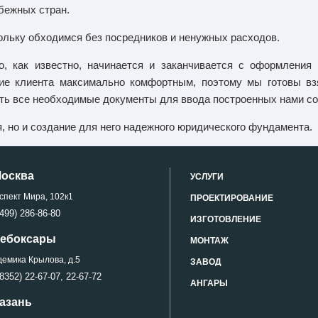
бежных стран.
ольку обходимся без посредников и ненужных расходов.
во, как известно, начинается и заканчивается с оформлени
ие клиента максимально комфортным, поэтому мы готовы вз
овить все необходимые документы для ввода построенных нами с
, но и создание для него надежного юридического фундамента.
Москва
УСЛУГИ
спект Мира, 102к1
ПРОЕКТИРОВАНИЕ
499) 286-86-80
ИЗГОТОВЛЕНИЕ
 Чебоксары
МОНТАЖ
демика Крылова, д.5
ЗАВОД
8352) 22-67-07,
22-67-72
АНГАРЫ
Казань