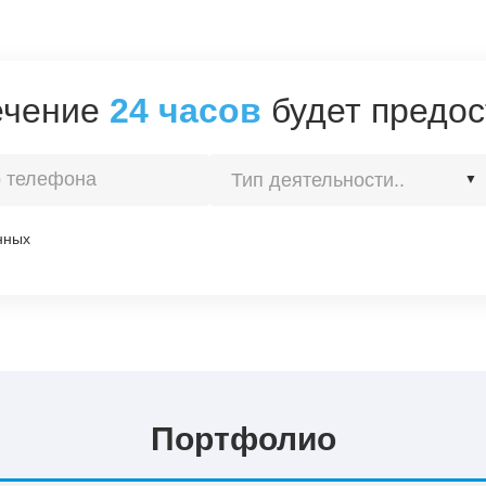
течение
24 часов
будет предос
Тип деятельности..
▼
Строительство
нных
Изготовление
Портфолио