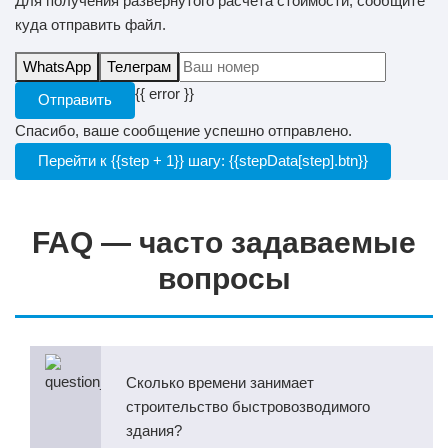
Для получения развернутого расчета стоимости, сообщите
куда отправить файл.
WhatsApp
Телеграм
{{ error }}
Отправить
Спасибо, ваше сообщение успешно отправлено.
Перейти к {{step + 1}} шагу: {{stepData[step].btn}}
FAQ — часто задаваемые
вопросы
Сколько времени занимает
строительство быстровозводимого
здания?