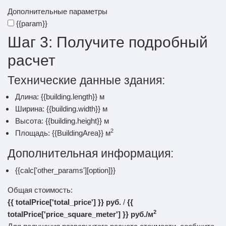
Дополнительные параметры
{{param}}
Шаг 3:
Получите подробный
расчет
Технические данные здания:
Длина: {{building.length}} м
Ширина: {{building.width}} м
Высота: {{building.height}} м
2
Площадь: {{BuildingArea}} м
Дополнительная информация:
{{calc['other_params'][option]}}
Общая стоимость:
{{ totalPrice['total_price'] }}
руб.
/
{{
2
totalPrice['price_square_meter'] }}
руб./м