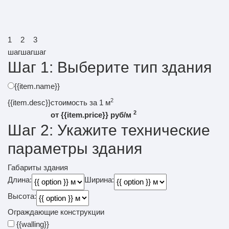
1
2
3
шаг
шаг
шаг
Шаг 1:
Выберите тип здания
{{item.name}}
2
{{item.desc}}
стоимость за 1 м
2
от
{{item.price}}
руб/м
Шаг 2:
Укажите технические
параметры здания
Габариты здания
Длина:
Ширина:
Высота:
Ограждающие конструкции
{{walling}}