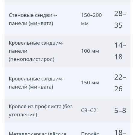
28–
Стеновые сэндвич-
150–200
панели (минвата)
мм
35
Кровельные сэндвич-
14–
панели
100 мм
18
(пенополистирол)
22–
Кровельные сэндвич-
150 мм
панели (минвата)
26
Кровля из профлиста (без
5–8
С8–С21
утепления)
18–
Металлокаркас (лёгкие
Пролёт