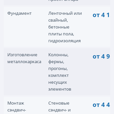
Фундамент
Ленточный или
от 4 13
свайный,
бетонные
плиты пола,
гидроизоляция
Изготовление
Колонны,
от 4 96
металлокаркаса
фермы,
прогоны,
комплект
несущих
элементов
Монтаж
Стеновые
от 4 48
сэндвич-
сэндвич- и