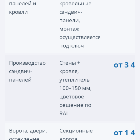
панелей и
кровельные
кровли
сэндвич-
панели,
монтаж
осуществляется
под ключ
Производство
Стены +
от 3 42
сэндвич-
кровля,
панелей
утеплитель
100–150 мм,
цветовое
решение по
RAL
Ворота, двери,
Секционные
от 1 42
остекление
ворота,