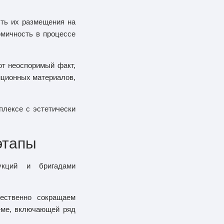
ть их размещения на
омичность в процессе
от неоспоримый факт,
иционных материалов,
плексе с эстетически
этапы
укций и бригадами
ественно сокращаем
еме, включающей ряд