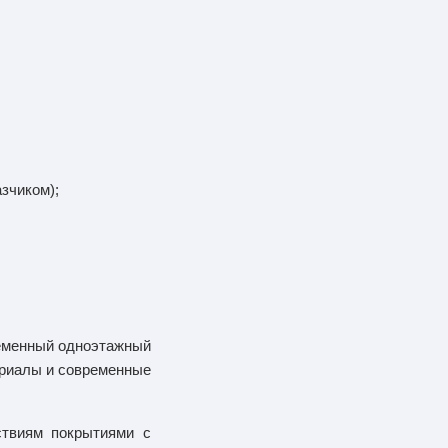
зчиком);
ременный одноэтажный
ериалы и современные
ствиям покрытиями с