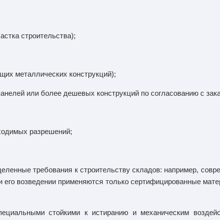
астка строительства);
ущих металлических конструкций);
панелей или более дешевых конструкций по согласованию с зака
ходимых разрешений;
деленные требования к строительству складов: например, сов
при его возведении применяются только сертифицированные мат
ециальными стойкими к истиранию и механическим воздей