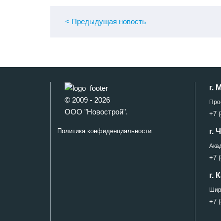
< Пред
ыдущая
новость
г. 
© 2009 - 2026
Про
ООО "Новострой".
+7 (
г.
Политика конфиденциальности
Ака
+7 (
г. 
Широ
+7 (