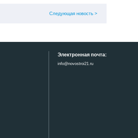
След
ующая
новость
>
Электронная почта:
info@novostroi21.ru