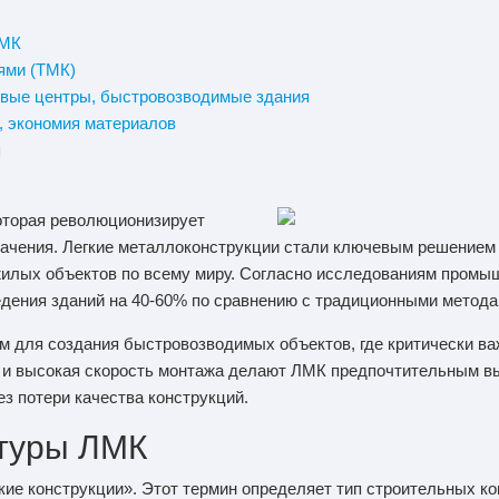
ЛМК
ями (ТМК)
говые центры, быстровозводимые здания
, экономия материалов
я
оторая революционизирует
начения. Легкие металлоконструкции стали ключевым решением
илых объектов по всему миру. Согласно исследованиям промы
едения зданий на 40-60% по сравнению с традиционными метода
том для создания быстровозводимых объектов, где критически в
 и высокая скорость монтажа делают ЛМК предпочтительным в
ез потери качества конструкций.
туры ЛМК
е конструкции». Этот термин определяет тип строительных ко