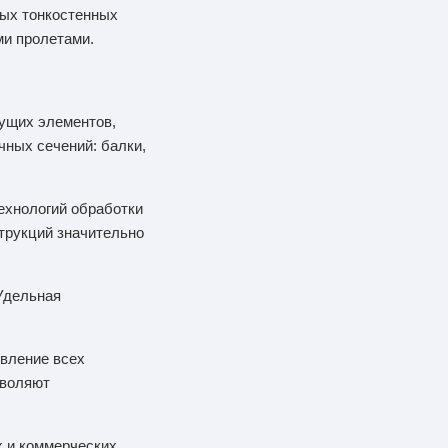
ных тонкостенных
ми пролетами.
ущих элементов,
чных сечений: балки,
ехнологий обработки
струкций значительно
Удельная
овление всех
зволяют
х и коммерческих