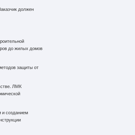
Заказчик должен
троительной
аров до жилых домов
методов защиты от
ьстве. ЛМК
омической
 и созданием
нструкции