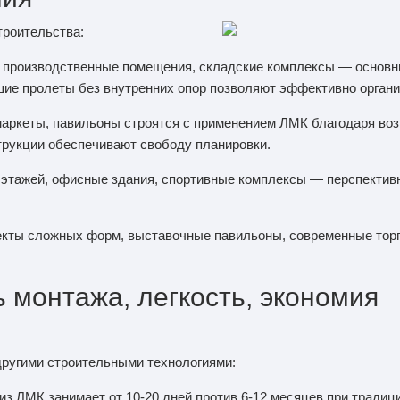
роительства:
, производственные помещения, складские комплексы — основн
ие пролеты без внутренних опор позволяют эффективно органи
рмаркеты, павильоны строятся с применением ЛМК благодаря во
трукции обеспечивают свободу планировки.
 этажей, офисные здания, спортивные комплексы — перспектив
екты сложных форм, выставочные павильоны, современные тор
 монтажа, легкость, экономия
ругими строительными технологиями:
 из ЛМК занимает от 10-20 дней против 6-12 месяцев при тради