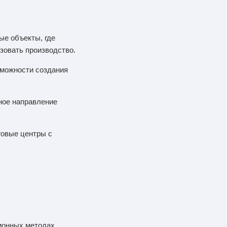
ые объекты, где
зовать производство.
зможности создания
ное направление
говые центры с
ционных методах.