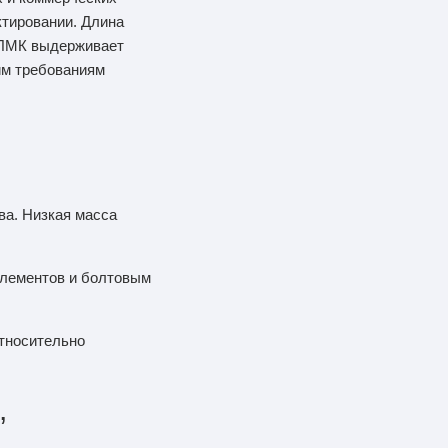
ктировании. Длина
з ЛМК выдерживает
ким требованиям
ва. Низкая масса
элементов и болтовым
Относительно
,