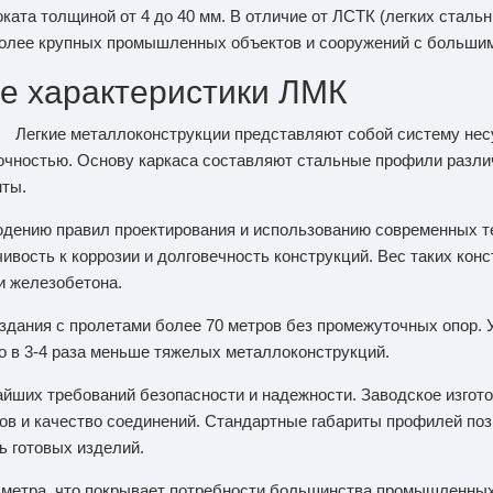
оката толщиной от 4 до 40 мм. В отличие от ЛСТК (легких сталь
более крупных промышленных объектов и сооружений с больши
е характеристики ЛМК
Легкие металлоконструкции представляют собой систему нес
точностью. Основу каркаса составляют стальные профили разли
нты.
дению правил проектирования и использованию современных т
ивость к коррозии и долговечность конструкций. Вес таких кон
и железобетона.
здания с пролетами более 70 метров без промежуточных опор. 
что в 3-4 раза меньше тяжелых металлоконструкций.
йших требований безопасности и надежности. Заводское изгот
ов и качество соединений. Стандартные габариты профилей по
ь готовых изделий.
6 метра, что покрывает потребности большинства промышленны