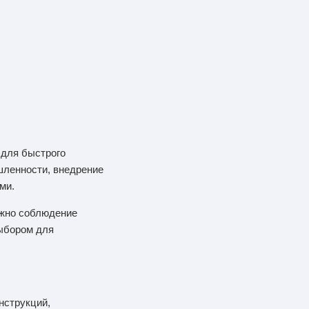
 для быстрого
шленности, внедрение
ми.
ажно соблюдение
ыбором для
нструкций,