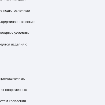
ее подготовленные
 выдерживают высокие
погодных условиях.
одятся изделия с
я промышленных
гих современных
истем крепления.