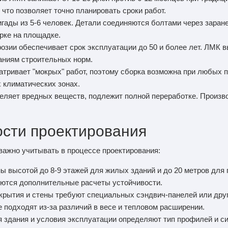
что позволяет точно планировать сроки работ.
игады из 5-6 человек. Детали соединяются болтами через заран
рке на площадке.
ррозии обеспечивает срок эксплуатации до 50 и более лет. ЛМК
ваниям строительных норм.
матривает "мокрых" работ, поэтому сборка возможна при любых 
 климатических зонах.
еляет вредных веществ, подлежит полной переработке. Произв
ости проектирования
ажно учитывать в процессе проектирования:
ны высотой до 8-9 этажей для жилых зданий и до 20 метров дл
уются дополнительные расчеты устойчивости.
окрытия и стены требуют специальных сэндвич-панелей или дру
 подходят из-за различий в весе и тепловом расширении.
ия здания и условия эксплуатации определяют тип профилей и с